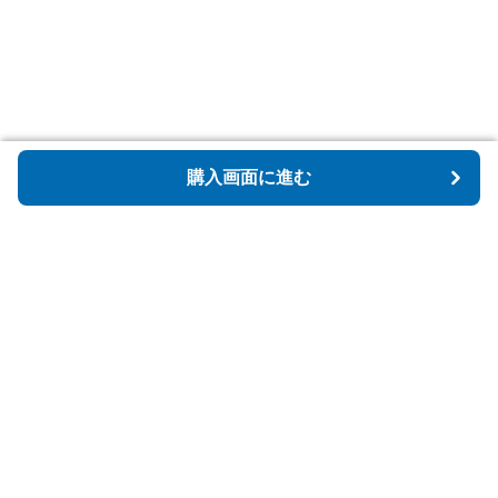
購入画面に進む
購入画面に進む
Tidyspot
について