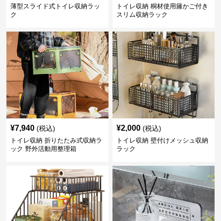
薄型スライド式トイレ収納ラッ
トイレ収納 桐材使用籐かご付き
ク
スリム収納ラック
¥
7,940
¥
2,000
(税込)
(税込)
トイレ収納 折りたたみ式収納ラ
トイレ収納 壁付けメッシュ収納
ック 野外活動用整理箱
ラック