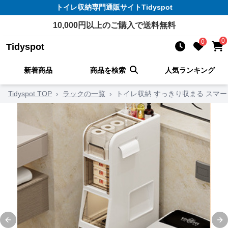
トイレ収納
専門通販サイト
Tidyspot
10,000
円以上のご購入で送料無料
0
0
Tidyspot
新着商品
商品を検索
人気ランキング
Tidyspot TOP
›
ラックの一覧
›
トイレ収納 すっきり収まる スマ
Previous slide
Ne