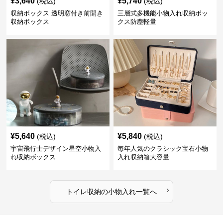
¥
3,640
¥
5,740
(税込)
(税込)
収納ボックス 透明窓付き前開き
三層式多機能小物入れ収納ボッ
収納ボックス
クス防塵軽量
¥
5,640
¥
5,840
(税込)
(税込)
宇宙飛行士デザイン星空小物入
毎年人気のクラシック宝石小物
れ収納ボックス
入れ収納箱大容量
›
トイレ収納
の
小物入れ
一覧へ