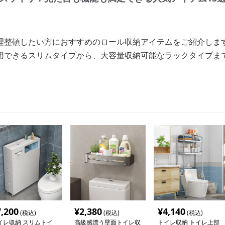
理整頓したい方におすすめのロール収納アイテムをご紹介しま
用できるスリムタイプから、大容量収納可能なラックタイプま
。
7,200
¥
2,380
¥
4,140
(税込)
(税込)
(税込)
イレ収納 スリムトイ
高級感漂う壁面トイレ収
トイレ収納 トイレ上部