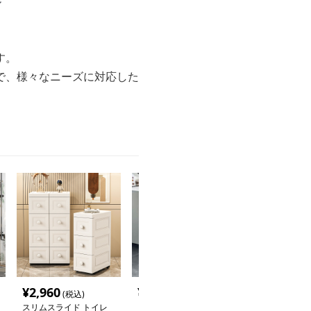
す。
で、様々なニーズに対応した
¥
2,960
¥
2,920
¥
2,840
(税込)
(税込)
(税込
スリムスライド トイレ
トイレ収納 天然木格子
トイレ収納 ア