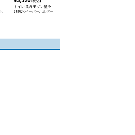
¥
3,520
(税込)
トイレ収納 モダン壁掛
ホ
け防水ペーパーホルダー