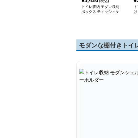
¥
3,420
¥
(税込)
トイレ収納 モダン収納
ト
ボックス ティッシュケ
け
ース
ル
モダンな棚付きトイ