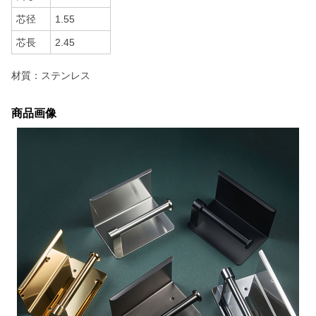
芯径
1.55
芯長
2.45
材質：ステンレス
商品画像