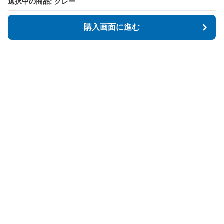
選択中の商品: グレー
選択中の商品: グレー
購入画面に進む
購入画面に進む
Tidyspot
について
会社概要
利用規約