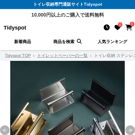
トイレ収納
専門通販サイト
Tidyspot
10,000
円以上のご購入で送料無料
0
0
Tidyspot
新着商品
商品を検索
人気ランキング
Tidyspot TOP
›
トイレットペーパーの一覧
›
トイレ収納 ステンレ
Previous slide
Ne