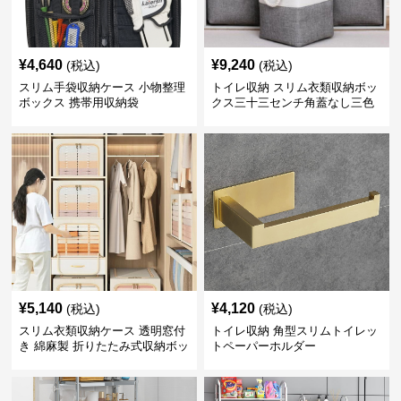
¥
4,640
¥
9,240
(税込)
(税込)
スリム手袋収納ケース 小物整理
トイレ収納 スリム衣類収納ボッ
ボックス 携帯用収納袋
クス三十三センチ角蓋なし三色
展開
¥
5,140
¥
4,120
(税込)
(税込)
スリム衣類収納ケース 透明窓付
トイレ収納 角型スリムトイレッ
き 綿麻製 折りたたみ式収納ボッ
トペーパーホルダー
クス