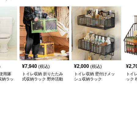
¥
7,940
¥
2,000
¥
2,7
)
(税込)
(税込)
使用籐
トイレ収納 折りたたみ
トイレ収納 壁付けメッ
トイレ
収納ラッ
式収納ラック 野外活動
シュ収納ラック
ック 
用整理箱
タン