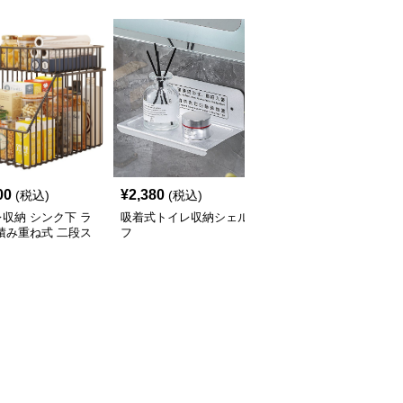
00
¥
2,380
¥
3,960
(税込)
(税込)
(税込)
収納 シンク下 ラ
吸着式トイレ収納シェル
トイレ収納 トイレ上ラ
積み重ね式 二段ス
フ
ック つっぱり式収納棚
ド