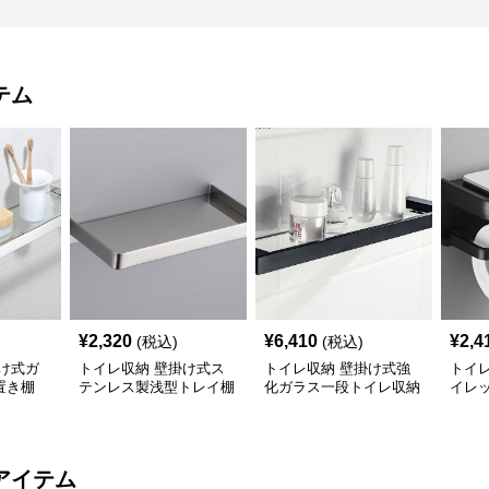
テム
¥
2,320
¥
6,410
¥
2,4
(税込)
(税込)
け式ガ
トイレ収納 壁掛け式ス
トイレ収納 壁掛け式強
トイ
置き棚
テンレス製浅型トレイ棚
化ガラス一段トイレ収納
イレ
棚
ー付
アイテム