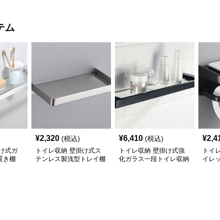
テム
¥
2,320
¥
6,410
¥
2,4
(税込)
(税込)
け式ガ
トイレ収納 壁掛け式ス
トイレ収納 壁掛け式強
トイ
置き棚
テンレス製浅型トレイ棚
化ガラス一段トイレ収納
イレ
棚
ー付