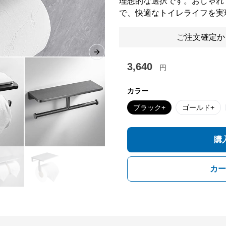
理想的な選択です。おしゃれ
で、快適なトイレライフを実
ご注文確定か
Next slide
3,640
円
カラー
ブラック+
ゴールド+
購
カー