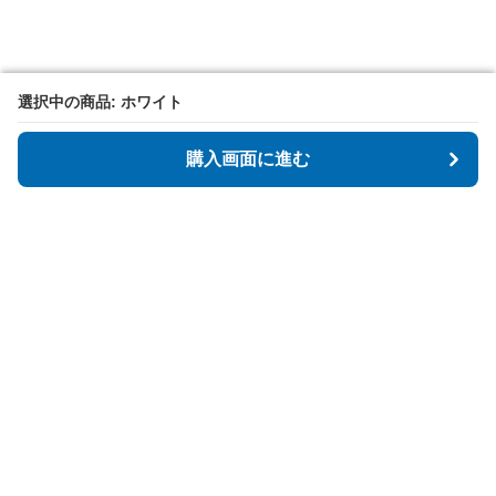
選択中の商品: ホワイト
選択中の商品: ホワイト
購入画面に進む
購入画面に進む
Tidyspot
について