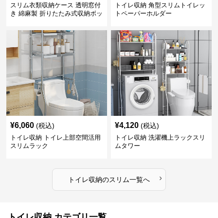
スリム衣類収納ケース 透明窓付
トイレ収納 角型スリムトイレッ
き 綿麻製 折りたたみ式収納ボッ
トペーパーホルダー
クス
¥
6,060
¥
4,120
(税込)
(税込)
トイレ収納 トイレ上部空間活用
トイレ収納 洗濯機上ラックスリ
スリムラック
ムタワー
›
トイレ収納
の
スリム
一覧へ
トイレ収納 カテゴリ一覧