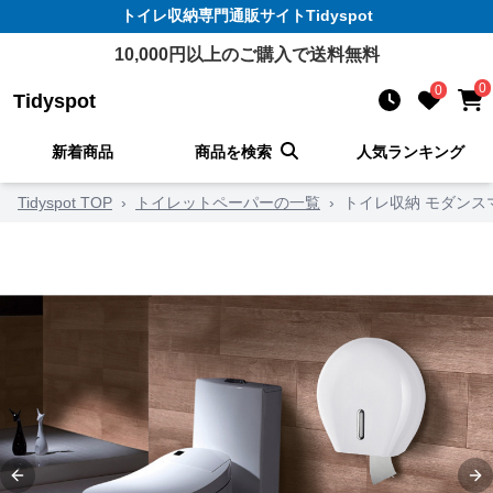
トイレ収納
専門通販サイト
Tidyspot
10,000
円以上のご購入で送料無料
0
0
Tidyspot
新着商品
商品を検索
人気ランキング
Tidyspot TOP
›
トイレットペーパーの一覧
›
トイレ収納 モダンス
Previous slide
Ne