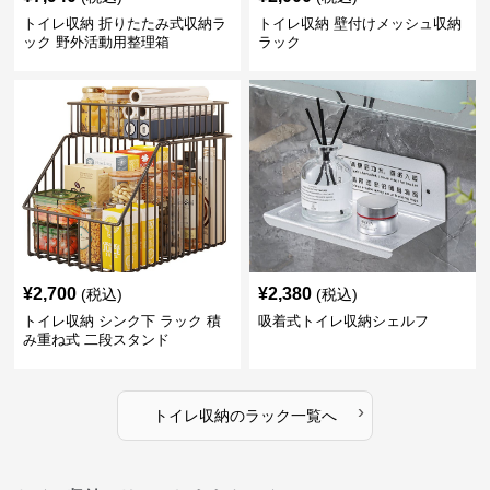
トイレ収納 折りたたみ式収納ラ
トイレ収納 壁付けメッシュ収納
ック 野外活動用整理箱
ラック
¥
2,700
¥
2,380
(税込)
(税込)
トイレ収納 シンク下 ラック 積
吸着式トイレ収納シェルフ
み重ね式 二段スタンド
›
トイレ収納
の
ラック
一覧へ