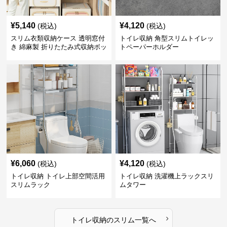
¥
5,140
¥
4,120
(税込)
(税込)
スリム衣類収納ケース 透明窓付
トイレ収納 角型スリムトイレッ
き 綿麻製 折りたたみ式収納ボッ
トペーパーホルダー
クス
¥
6,060
¥
4,120
(税込)
(税込)
トイレ収納 トイレ上部空間活用
トイレ収納 洗濯機上ラックスリ
スリムラック
ムタワー
›
トイレ収納
の
スリム
一覧へ