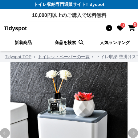
トイレ収納
専門通販サイト
Tidyspot
10,000
円以上のご購入で送料無料
0
0
Tidyspot
新着商品
商品を検索
人気ランキング
Tidyspot TOP
›
トイレットペーパーの一覧
›
トイレ収納 壁掛けス
Previous slide
Ne