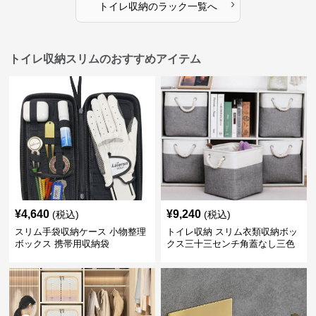
›
トイレ収納
の
ラック
一覧へ
トイレ収納スリムのおすすめアイテム
¥
4,640
¥
9,240
(税込)
(税込)
スリム手袋収納ケース 小物整理
トイレ収納 スリム衣類収納ボッ
ボックス 携帯用収納袋
クス三十三センチ角蓋なし三色
展開