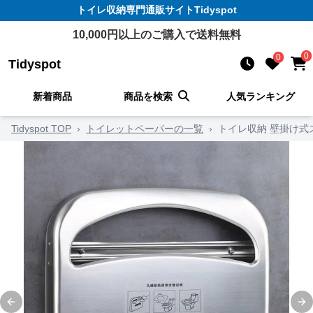
トイレ収納
専門通販サイト
Tidyspot
10,000
円以上のご購入で送料無料
0
0
Tidyspot
新着商品
商品を検索
人気ランキング
Tidyspot TOP
›
トイレットペーパーの一覧
›
トイレ収納 壁掛け式
Previous slide
Ne