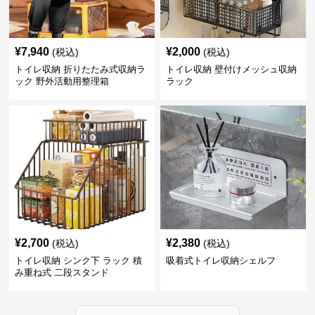
¥
7,940
¥
2,000
(税込)
(税込)
トイレ収納 折りたたみ式収納ラ
トイレ収納 壁付けメッシュ収納
ック 野外活動用整理箱
ラック
¥
2,700
¥
2,380
(税込)
(税込)
トイレ収納 シンク下 ラック 積
吸着式トイレ収納シェルフ
み重ね式 二段スタンド