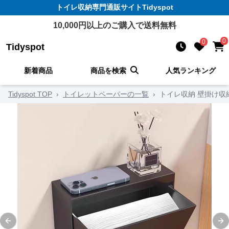
トイレ収納
専門通販サイト
Tidyspot
10,000
円以上のご購入で送料無料
0
0
Tidyspot
新着商品
商品を検索
人気ランキング
Tidyspot TOP
›
トイレットペーパーの一覧
›
トイレ収納 壁掛け収
Previous slide
Ne