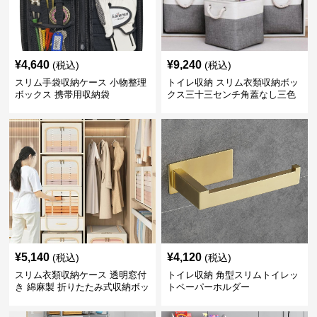
¥
4,640
¥
9,240
(税込)
(税込)
スリム手袋収納ケース 小物整理
トイレ収納 スリム衣類収納ボッ
ボックス 携帯用収納袋
クス三十三センチ角蓋なし三色
展開
¥
5,140
¥
4,120
(税込)
(税込)
スリム衣類収納ケース 透明窓付
トイレ収納 角型スリムトイレッ
き 綿麻製 折りたたみ式収納ボッ
トペーパーホルダー
クス