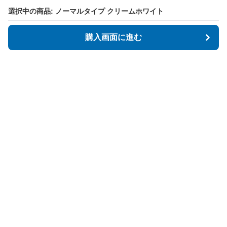
選択中の商品: ノーマルタイプ クリームホワイト
選択中の商品: ノーマルタイプ クリームホワイト
購入画面に進む
購入画面に進む
Tidyspot
について
会社概要
利用規約