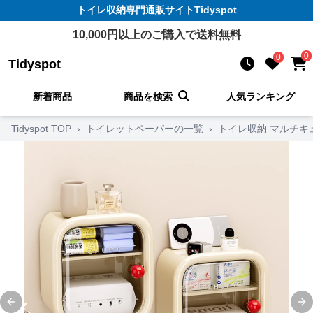
トイレ収納
専門通販サイト
Tidyspot
10,000
円以上のご購入で送料無料
0
0
Tidyspot
新着商品
商品を検索
人気ランキング
Tidyspot TOP
›
トイレットペーパーの一覧
›
トイレ収納 マルチキ
Previous slide
Ne