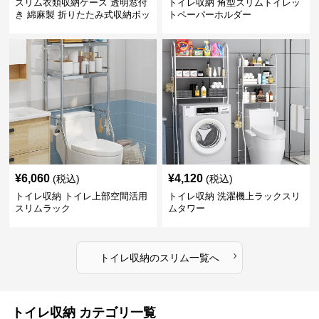
スリム衣類収納ケース 透明窓付
トイレ収納 角型スリムトイレッ
き 綿麻製 折りたたみ式収納ボッ
トペーパーホルダー
クス
¥
6,060
¥
4,120
(税込)
(税込)
トイレ収納 トイレ上部空間活用
トイレ収納 洗濯機上ラックスリ
スリムラック
ムタワー
›
トイレ収納
の
スリム
一覧へ
トイレ収納 カテゴリ一覧