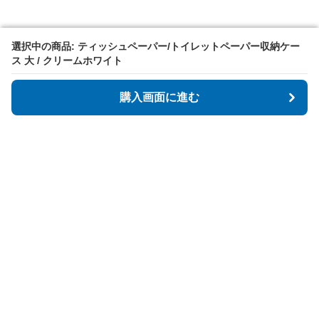
選択中の商品: ティッシュペーパー/トイレットペーパー収納ケー
選択中の商品: ティッシュペーパー/トイレットペーパー収納ケー
ス 大 / クリームホワイト
ス 大 / クリームホワイト
購入画面に進む
購入画面に進む
Tidyspot
について