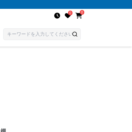
0
0
ン棚