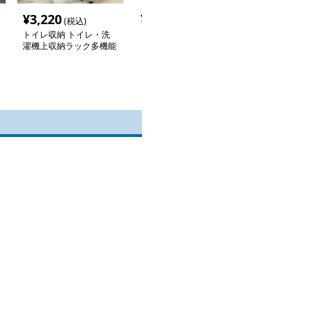
¥
3,220
¥
4,480
¥
3,580
(税込)
(税込)
(税込
トイレ収納 トイレ・洗
トイレ収納 すっきり収
トイレ収納 ト
濯機上収納ラック多機能
まるトイレコーナーラッ
納ラック 多層
棚
ク
棚