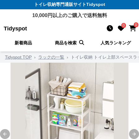
トイレ収納
専門通販サイト
Tidyspot
10,000
円以上のご購入で送料無料
0
0
Tidyspot
新着商品
商品を検索
人気ランキング
Tidyspot TOP
›
ラックの一覧
›
トイレ収納 トイレ上部スペースラ
Previous slide
Ne