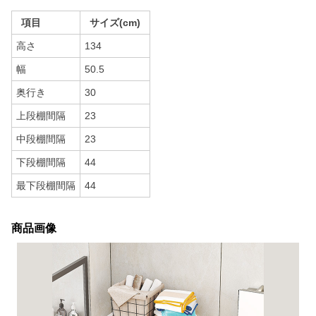
項目
サイズ(cm)
高さ
134
幅
50.5
奥行き
30
上段棚間隔
23
中段棚間隔
23
下段棚間隔
44
最下段棚間隔
44
商品画像