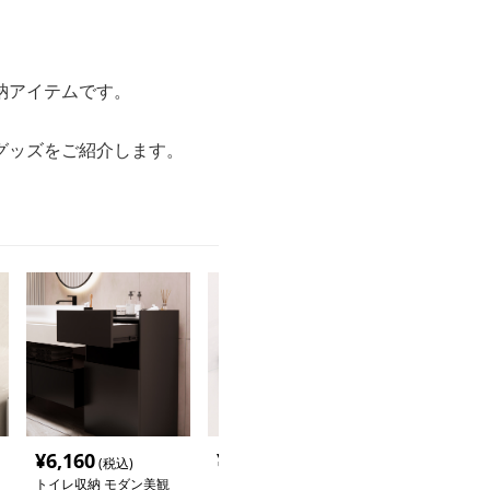
納アイテムです。
グッズをご紹介します。
¥
6,160
¥
2,120
¥
2,460
(税込)
(税込)
(税込
トイレ収納 モダン美観
トイレ収納 吸盤式コー
トイレ収納 マ