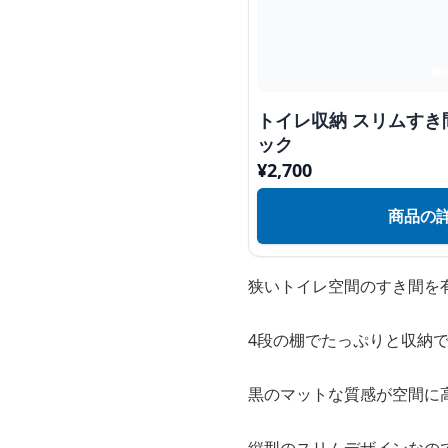
トイレ収納 スリムす
ック
¥
2,700
商品の
狭いトイレ空間のすき間を
4段の棚でたっぷりと収納
黒のマットな質感が空間に