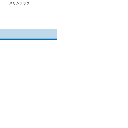
スリムラック
ナー収納棚
ティッシュケー