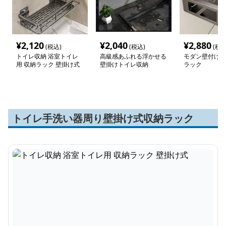
¥
2,120
¥
2,040
¥
2,880
(税込)
(税込)
(税込
トイレ収納 浴室トイレ
高級感あふれる浮かせる
モダン壁付けト
用 収納ラック 壁掛け式
壁掛けトイレ収納
ラック
トイレ手洗い器周り壁掛け式収納ラック