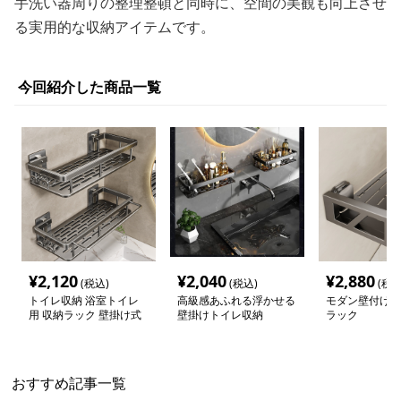
手洗い器周りの整理整頓と同時に、空間の美観も向上させ
る実用的な収納アイテムです。
今回紹介した商品一覧
¥
2,120
¥
2,040
¥
2,880
(税込)
(税込)
(税込
トイレ収納 浴室トイレ
高級感あふれる浮かせる
モダン壁付けト
用 収納ラック 壁掛け式
壁掛けトイレ収納
ラック
おすすめ記事一覧