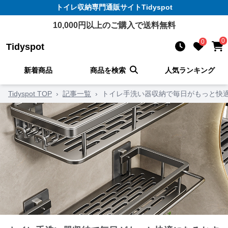
トイレ収納
専門通販サイト
Tidyspot
10,000
円以上のご購入で送料無料
0
0
Tidyspot
新着商品
商品を検索
人気ランキング
Tidyspot TOP
›
記事一覧
›
トイレ手洗い器収納で毎日がもっと快適