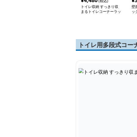
¥
4,480
¥
(税込)
トイレ収納 すっきり収
壁
まるトイレコーナーラッ
ッ
ク
トイレ用多段式コー