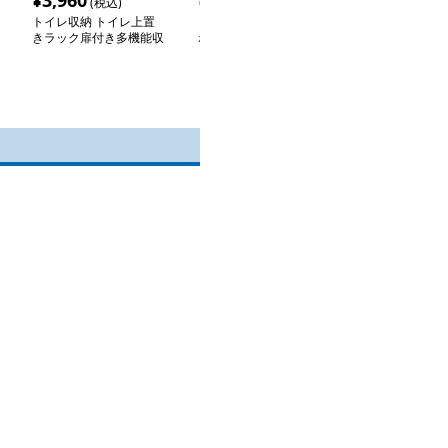
¥
3,960
¥
3,420
¥
2,000
(税込)
(税込)
(税込
トイレ収納 トイレ上置
トイレ収納 モダン収納
トイレ収納 持
きラック扉付き多機能収
ボックス ティッシュケ
整理収納ボック
納棚
ース