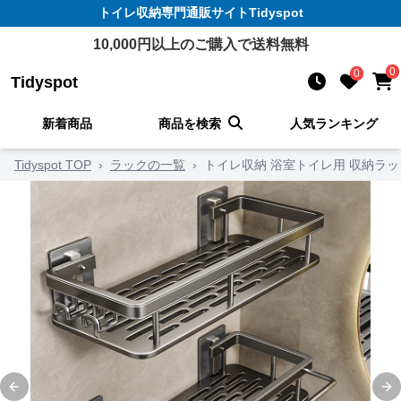
トイレ収納
専門通販サイト
Tidyspot
10,000
円以上のご購入で送料無料
0
0
Tidyspot
新着商品
商品を検索
人気ランキング
Tidyspot TOP
›
ラックの一覧
›
トイレ収納 浴室トイレ用 収納ラッ
Previous slide
Ne