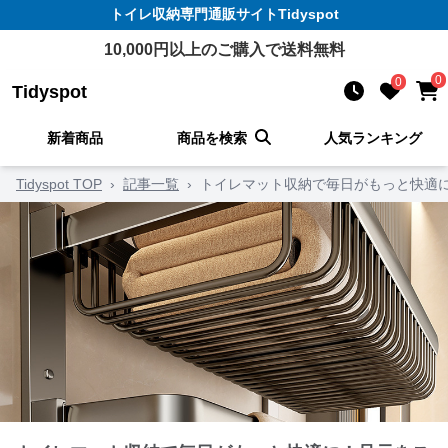
トイレ収納
専門通販サイト
Tidyspot
10,000
円以上のご購入で送料無料
0
0
Tidyspot
新着商品
商品を検索
人気ランキング
Tidyspot TOP
›
記事一覧
›
トイレマット収納で毎日がもっと快適