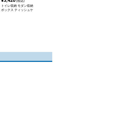
¥
3,420
(税込)
トイレ収納 モダン収納
ボックス ティッシュケ
ース