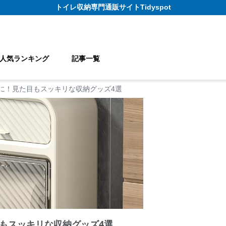
トイレ収納
専門通販サイト
Tidyspot
人気ランキング
記事一覧
に！見た目もスッキリな収納グッズ4選
もスッキリな収納グッズ4選