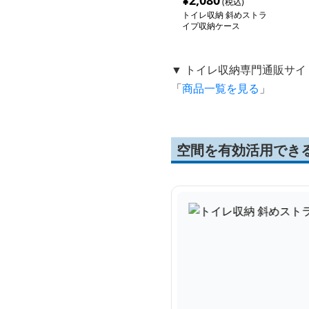
¥
2,080
(税込)
トイレ収納 斜めストラ
イプ収納ケース
▼ トイレ収納専門通販サイ
「
商品一覧を見る
」
空間を有効活用でき