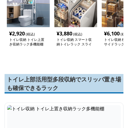
¥
2,920
¥
3,880
¥
6,100
(税込)
(税込)
(税込
トイレ収納 トイレ上置
トイレ収納 スマート収
トイレ収納 積
き収納ラック多機能棚
納トイレラック スライ
サイドラック防
ド式
ネット
トイレ上部活用型多段収納でスリッパ置き場
も確保できるラック