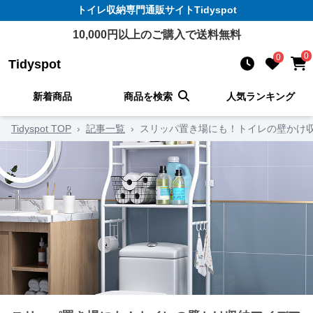
トイレ収納
専門通販サイト
Tidyspot
10,000
円以上のご購入で送料無料
0
0
Tidyspot
新着商品
商品を検索
人気ランキング
Tidyspot TOP
›
記事一覧
›
スリッパ置き場にも！トイレの壁かけ収