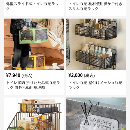
薄型スライド式トイレ収納ラッ
トイレ収納 桐材使用籐かご付き
ク
スリム収納ラック
¥
7,940
¥
2,000
(税込)
(税込)
トイレ収納 折りたたみ式収納ラ
トイレ収納 壁付けメッシュ収納
ック 野外活動用整理箱
ラック