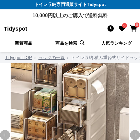
トイレ収納
専門通販サイト
Tidyspot
10,000
円以上のご購入で送料無料
0
0
Tidyspot
新着商品
商品を検索
人気ランキング
Tidyspot TOP
›
ラックの一覧
›
トイレ収納 積み重ね式サイドラッ
Previous slide
Ne