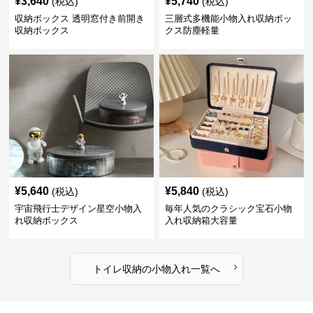
¥
3,640
¥
5,740
(税込)
(税込)
収納ボックス 透明窓付き前開き
三層式多機能小物入れ収納ボッ
収納ボックス
クス防塵軽量
¥
5,640
¥
5,840
(税込)
(税込)
宇宙飛行士デザイン星空小物入
毎年人気のクラシック宝石小物
れ収納ボックス
入れ収納箱大容量
›
トイレ収納
の
小物入れ
一覧へ