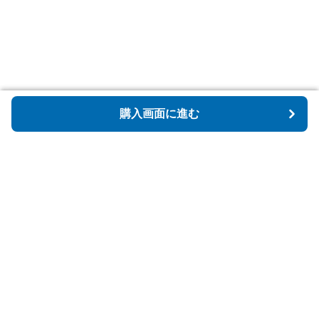
購入画面に進む
購入画面に進む
Tidyspot
について