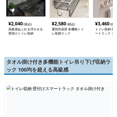
¥
2,040
¥
2,580
¥
3,460
(税込)
(税込)
(税込
高級感あふれる浮かせる
通気性抜群 多機能トイ
トイレ収納 壁
壁掛けトイレ収納
レ収納ラック
ートラック タ
付き
タオル掛け付き多機能トイレ吊り下げ収納ラ
ック 100均を超える高級感