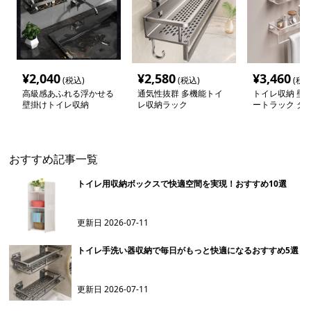
¥
2,040
¥
2,580
¥
3,460
(税込)
(税込)
(税込
高級感あふれる浮かせる
通気性抜群 多機能トイ
トイレ収納 壁
壁掛けトイレ収納
レ収納ラック
ートラック タ
付き
おすすめ記事一覧
トイレ用収納ボックスで快適空間を実現！おすすめ10選
更新日
2026-07-11
トイレ手洗い器収納で毎日がもっと快適になるおすすめ5選
更新日
2026-07-11