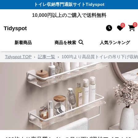
トイレ収納
専門通販サイト
Tidyspot
10,000
円以上のご購入で送料無料
0
0
Tidyspot
新着商品
商品を検索
人気ランキング
Tidyspot TOP
›
記事一覧
›
100均より高品質トイレの吊り下げ収納