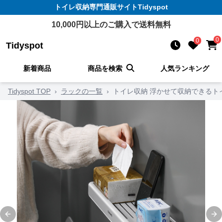
トイレ収納
専門通販サイト
Tidyspot
10,000
円以上のご購入で送料無料
0
0
Tidyspot
新着商品
商品を検索
人気ランキング
Tidyspot TOP
›
ラックの一覧
›
トイレ収納 浮かせて収納できるト
Previous slide
Ne