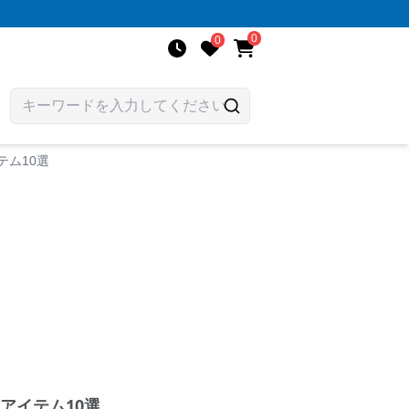
0
0
ム10選
アイテム10選