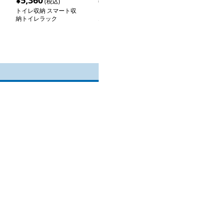
¥
5,360
¥
3,960
¥
3,920
(税込)
(税込)
(税込
トイレ収納 スマート収
トイレ収納 トイレ上置
トイレ収納 ト
納トイレラック
きラック扉付き多機能収
ック スマート
納棚