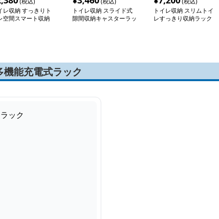
2,380
¥
3,460
¥
7,200
(税込)
(税込)
(税込)
イレ収納 すっきりト
トイレ収納 スライド式
トイレ収納 スリムトイ
レ空間スマート収納
隙間収納キャスターラッ
レすっきり収納ラック
ク
多機能充電式ラック