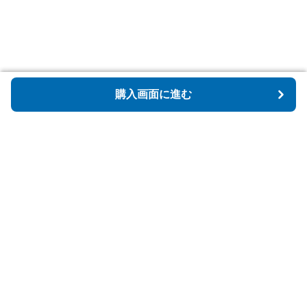
購入画面に進む
購入画面に進む
Tidyspot
について