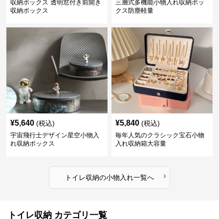
収納ボックス 透明窓付き前開き
三層式多機能小物入れ収納ボッ
収納ボックス
クス防塵軽量
¥
5,640
¥
5,840
(税込)
(税込)
宇宙飛行士デザイン星空小物入
毎年人気のクラシック宝石小物
れ収納ボックス
入れ収納箱大容量
›
トイレ収納
の
小物入れ
一覧へ
トイレ収納 カテゴリ一覧