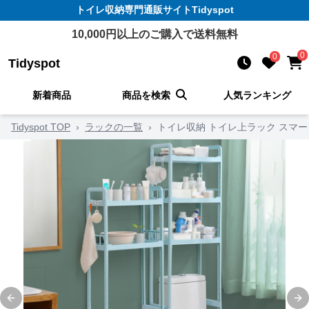
トイレ収納
専門通販サイト
Tidyspot
10,000
円以上のご購入で送料無料
0
0
Tidyspot
新着商品
商品を検索
人気ランキング
Tidyspot TOP
›
ラックの一覧
›
トイレ収納 トイレ上ラック スマ
Previous slide
Ne