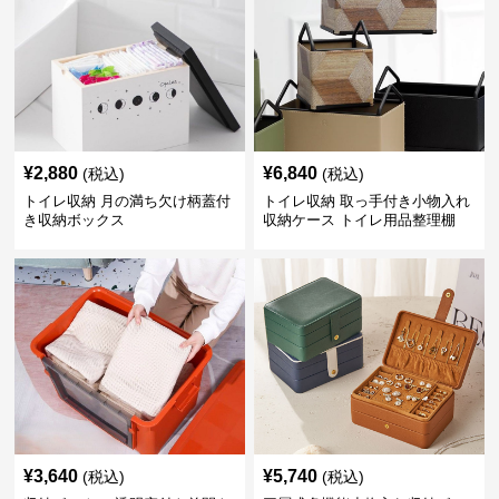
¥
2,880
¥
6,840
(税込)
(税込)
トイレ収納 月の満ち欠け柄蓋付
トイレ収納 取っ手付き小物入れ
き収納ボックス
収納ケース トイレ用品整理棚
¥
3,640
¥
5,740
(税込)
(税込)