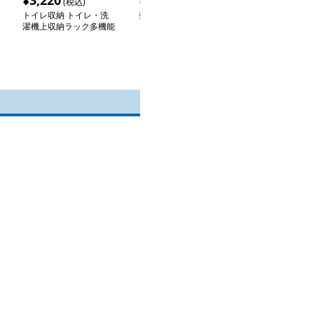
¥
3,220
¥
6,580
¥
2,380
(税込)
(税込)
(税込
トイレ収納 トイレ・洗
壁掛け式トイレ収納キャ
高級感漂う壁面
濯機上収納ラック多機能
ビネット
納シェルフ
棚