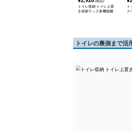
¥
2,920
¥
(税込)
トイレ収納 トイレ上置
ト
き収納ラック多機能棚
ス
トイレの裏側まで活