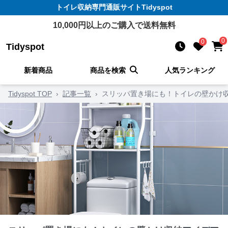
トイレ収納
専門通販サイト
Tidyspot
10,000
円以上のご購入で送料無料
0
0
Tidyspot
新着商品
商品を検索
人気ランキング
Tidyspot TOP
›
記事一覧
›
スリッパ置き場にも！トイレの壁かけ収