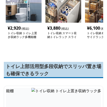
¥
2,920
¥
3,880
¥
6,100
(税込)
(税込)
(税込
トイレ収納 トイレ上置
トイレ収納 スマート収
トイレ収納 積
き収納ラック多機能棚
納トイレラック スライ
サイドラック防
ド式
ネット
トイレ上部活用型多段収納でスリッパ置き場
も確保できるラック