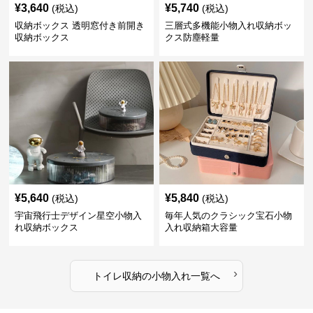
¥
3,640
¥
5,740
(税込)
(税込)
収納ボックス 透明窓付き前開き
三層式多機能小物入れ収納ボッ
収納ボックス
クス防塵軽量
¥
5,640
¥
5,840
(税込)
(税込)
宇宙飛行士デザイン星空小物入
毎年人気のクラシック宝石小物
れ収納ボックス
入れ収納箱大容量
›
トイレ収納
の
小物入れ
一覧へ