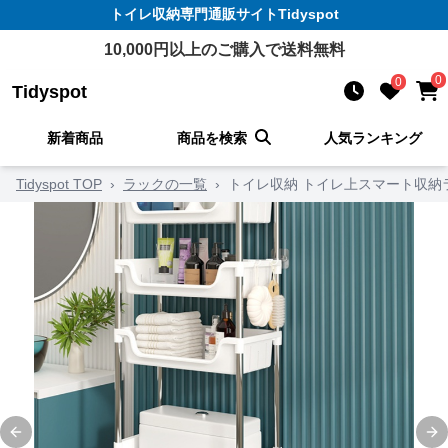
トイレ収納
専門通販サイト
Tidyspot
10,000
円以上のご購入で送料無料
0
0
Tidyspot
新着商品
商品を検索
人気ランキング
Tidyspot TOP
›
ラックの一覧
›
トイレ収納 トイレ上スマート収納
Previous slide
Ne