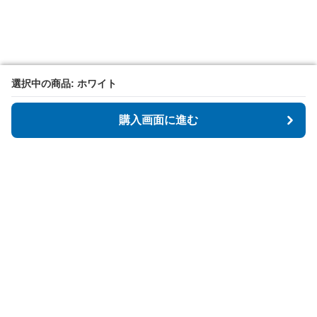
選択中の商品: ホワイト
選択中の商品: ホワイト
購入画面に進む
購入画面に進む
Tidyspot
について