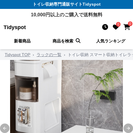
トイレ収納
専門通販サイト
Tidyspot
10,000
円以上のご購入で送料無料
0
0
Tidyspot
新着商品
商品を検索
人気ランキング
Tidyspot TOP
›
ラックの一覧
›
トイレ収納 スマート収納トイレラ
Previous slide
Ne