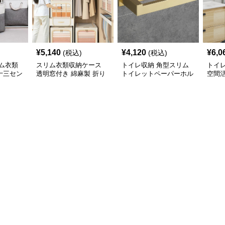
¥
5,140
¥
4,120
¥
6,0
(税込)
(税込)
ム衣類
スリム衣類収納ケース
トイレ収納 角型スリム
トイ
十三セン
透明窓付き 綿麻製 折り
トイレットペーパーホル
空間
展開
たたみ式収納ボックス
ダー