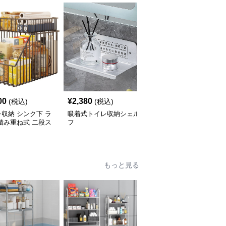
00
¥
2,380
¥
3,960
(税込)
(税込)
(税込)
収納 シンク下 ラ
吸着式トイレ収納シェル
トイレ収納 トイレ上ラ
積み重ね式 二段ス
フ
ック つっぱり式収納棚
ド
もっと見る