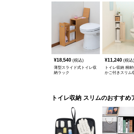
¥
18,540
¥
11,240
(税込)
(税込
薄型スライド式トイレ収
トイレ収納 桐材
納ラック
かご付きスリム
ク
トイレ収納
スリム
のおすすめ