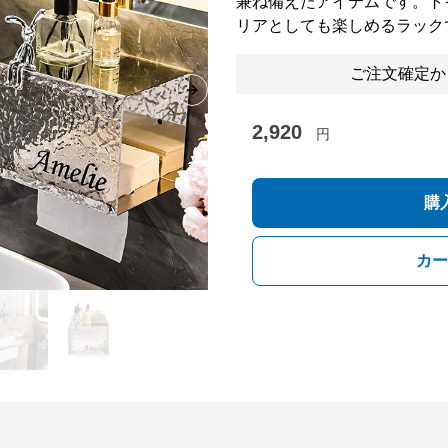
兼ね備えたアイテムです。ト
リアとしても楽しめるラック
ご注文確定か
Next slide
2,920
円
購
カー