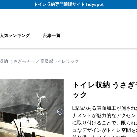
トイレ収納
専門通販サイト
Tidyspot
人気ランキング
記事一覧
収納 うさぎモチーフ 高級感トイレラック
トイレ収納 うさぎ
ック
凹凸のある表面加工が施され
ナメントが魅力的なアクセン
に取り付けることで、限られ
ュなデザインがトイレ空間を