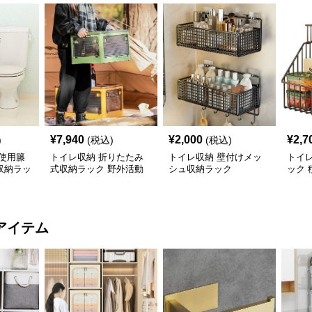
¥
7,940
¥
2,000
¥
2,7
)
(税込)
(税込)
使用籐
トイレ収納 折りたたみ
トイレ収納 壁付けメッ
トイレ
収納ラッ
式収納ラック 野外活動
シュ収納ラック
ック 
用整理箱
タン
アイテム