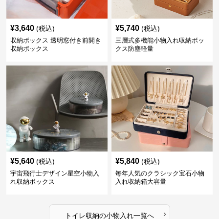
¥
3,640
¥
5,740
(税込)
(税込)
収納ボックス 透明窓付き前開き
三層式多機能小物入れ収納ボッ
収納ボックス
クス防塵軽量
¥
5,640
¥
5,840
(税込)
(税込)
宇宙飛行士デザイン星空小物入
毎年人気のクラシック宝石小物
れ収納ボックス
入れ収納箱大容量
›
トイレ収納
の
小物入れ
一覧へ