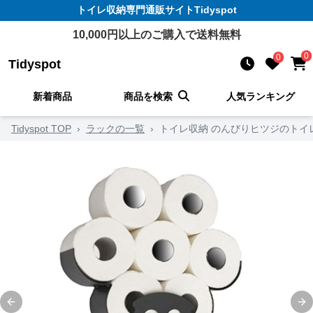
トイレ収納
専門通販サイト
Tidyspot
10,000
円以上のご購入で送料無料
0
0
Tidyspot
新着商品
商品を検索
人気ランキング
Tidyspot TOP
›
ラックの一覧
›
トイレ収納 のんびりヒツジのトイ
Previous slide
Ne