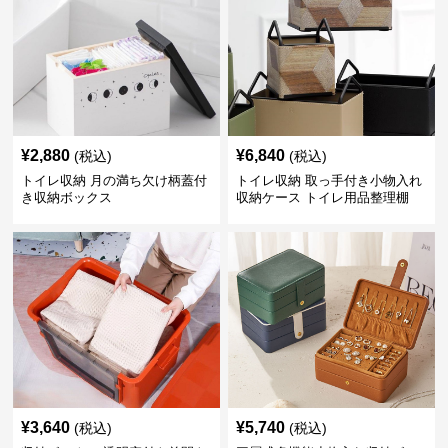
¥
2,880
¥
6,840
(税込)
(税込)
トイレ収納 月の満ち欠け柄蓋付
トイレ収納 取っ手付き小物入れ
き収納ボックス
収納ケース トイレ用品整理棚
¥
3,640
¥
5,740
(税込)
(税込)