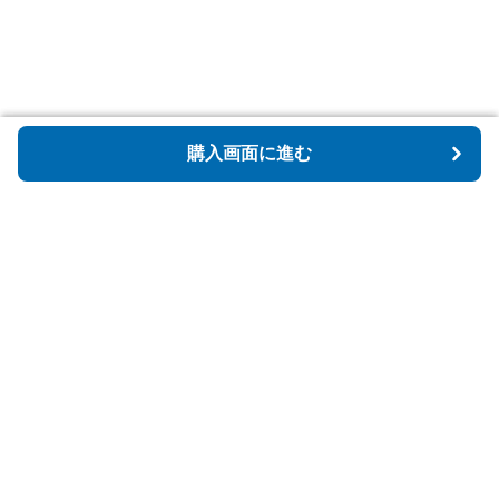
購入画面に進む
購入画面に進む
Tidyspot
について