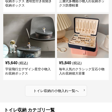
収納ボックス 透明窓付き前開き
三層式多機能小物入れ収納ボッ
収納ボックス
クス防塵軽量
¥
5,640
¥
5,840
(税込)
(税込)
宇宙飛行士デザイン星空小物入
毎年人気のクラシック宝石小物
れ収納ボックス
入れ収納箱大容量
›
トイレ収納
の
小物入れ
一覧へ
トイレ収納 カテゴリ一覧