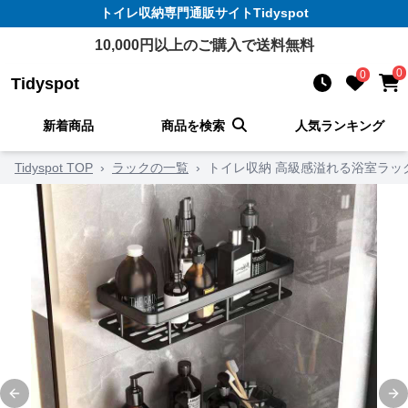
トイレ収納
専門通販サイト
Tidyspot
10,000
円以上のご購入で送料無料
0
0
Tidyspot
新着商品
商品を検索
人気ランキング
Tidyspot TOP
›
ラックの一覧
›
トイレ収納 高級感溢れる浴室ラッ
Previous slide
Ne