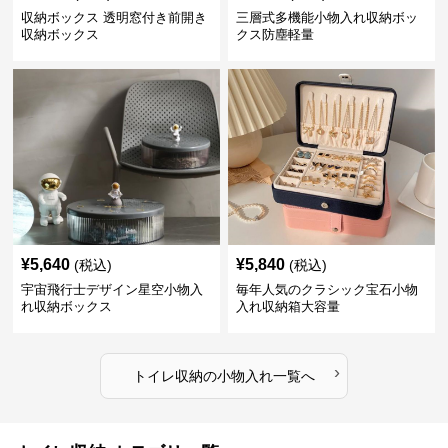
収納ボックス 透明窓付き前開き
三層式多機能小物入れ収納ボッ
収納ボックス
クス防塵軽量
¥
5,640
¥
5,840
(税込)
(税込)
宇宙飛行士デザイン星空小物入
毎年人気のクラシック宝石小物
れ収納ボックス
入れ収納箱大容量
›
トイレ収納
の
小物入れ
一覧へ