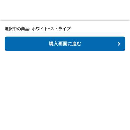
選択中の商品: ホワイト+ストライプ
選択中の商品: ホワイト+ストライプ
購入画面に進む
購入画面に進む
Tidyspot
について