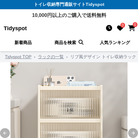
トイレ収納
専門通販サイト
Tidyspot
10,000
円以上のご購入で送料無料
0
0
Tidyspot
新着商品
商品を検索
人気ランキング
Tidyspot TOP
›
ラックの一覧
›
リブ風デザイン トイレ収納ラック
Previous slide
Ne