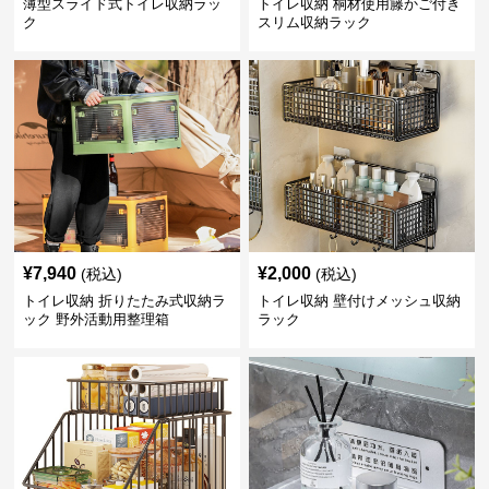
薄型スライド式トイレ収納ラッ
トイレ収納 桐材使用籐かご付き
ク
スリム収納ラック
¥
7,940
¥
2,000
(税込)
(税込)
トイレ収納 折りたたみ式収納ラ
トイレ収納 壁付けメッシュ収納
ック 野外活動用整理箱
ラック