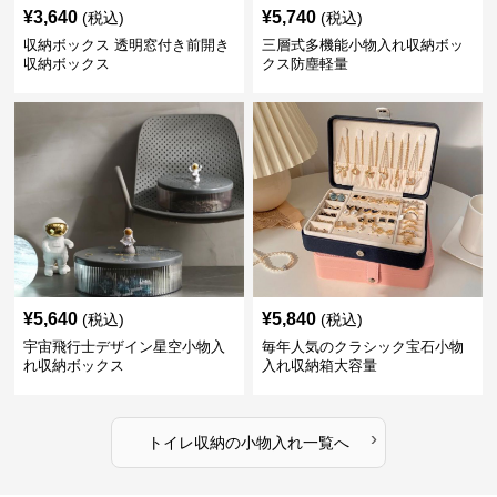
¥
3,640
¥
5,740
(税込)
(税込)
収納ボックス 透明窓付き前開き
三層式多機能小物入れ収納ボッ
収納ボックス
クス防塵軽量
¥
5,640
¥
5,840
(税込)
(税込)
宇宙飛行士デザイン星空小物入
毎年人気のクラシック宝石小物
れ収納ボックス
入れ収納箱大容量
›
トイレ収納
の
小物入れ
一覧へ