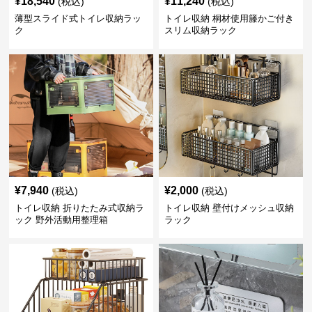
¥
18,540
¥
11,240
(税込)
(税込)
薄型スライド式トイレ収納ラッ
トイレ収納 桐材使用籐かご付き
ク
スリム収納ラック
¥
7,940
¥
2,000
(税込)
(税込)
トイレ収納 折りたたみ式収納ラ
トイレ収納 壁付けメッシュ収納
ック 野外活動用整理箱
ラック