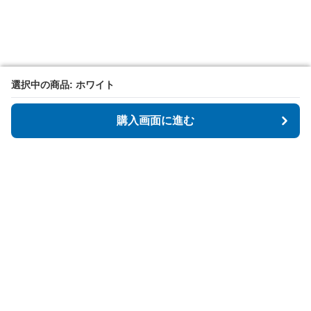
選択中の商品: ホワイト
選択中の商品: ホワイト
購入画面に進む
購入画面に進む
Tidyspot
について