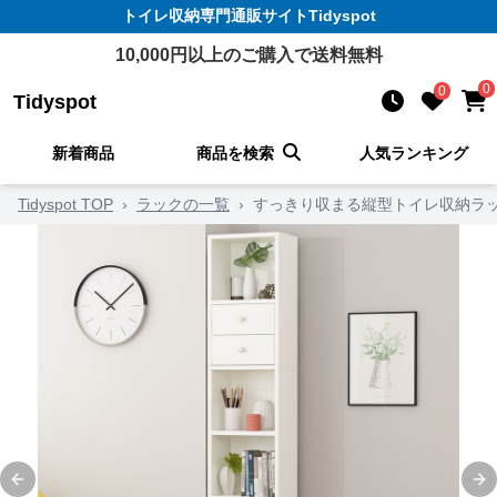
トイレ収納
専門通販サイト
Tidyspot
10,000
円以上のご購入で送料無料
0
0
Tidyspot
新着商品
商品を検索
人気ランキング
Tidyspot TOP
›
ラックの一覧
›
すっきり収まる縦型トイレ収納ラ
Previous slide
Ne