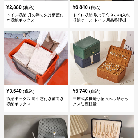
¥
2,880
¥
6,840
(税込)
(税込)
トイレ収納 月の満ち欠け柄蓋付
トイレ収納 取っ手付き小物入れ
き収納ボックス
収納ケース トイレ用品整理棚
¥
3,640
¥
5,740
(税込)
(税込)
収納ボックス 透明窓付き前開き
三層式多機能小物入れ収納ボッ
収納ボックス
クス防塵軽量