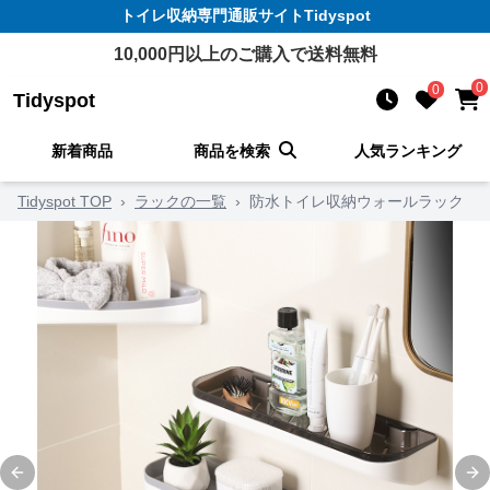
トイレ収納
専門通販サイト
Tidyspot
10,000
円以上のご購入で送料無料
0
0
Tidyspot
新着商品
商品を検索
人気ランキング
Tidyspot TOP
›
ラックの一覧
›
防水トイレ収納ウォールラック
Previous slide
Ne