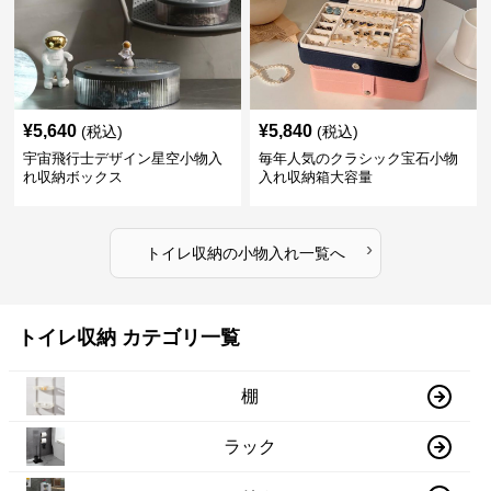
¥
5,640
¥
5,840
(税込)
(税込)
宇宙飛行士デザイン星空小物入
毎年人気のクラシック宝石小物
れ収納ボックス
入れ収納箱大容量
›
トイレ収納
の
小物入れ
一覧へ
トイレ収納 カテゴリ一覧
棚
ラック