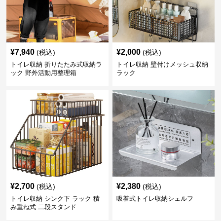
¥
7,940
¥
2,000
(税込)
(税込)
トイレ収納 折りたたみ式収納ラ
トイレ収納 壁付けメッシュ収納
ック 野外活動用整理箱
ラック
¥
2,700
¥
2,380
(税込)
(税込)
トイレ収納 シンク下 ラック 積
吸着式トイレ収納シェルフ
み重ね式 二段スタンド