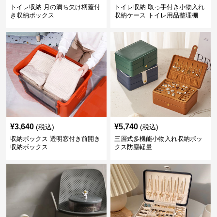
トイレ収納 月の満ち欠け柄蓋付
トイレ収納 取っ手付き小物入れ
き収納ボックス
収納ケース トイレ用品整理棚
¥
3,640
¥
5,740
(税込)
(税込)
収納ボックス 透明窓付き前開き
三層式多機能小物入れ収納ボッ
収納ボックス
クス防塵軽量