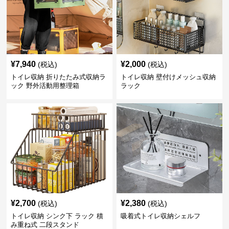
¥
7,940
¥
2,000
(税込)
(税込)
トイレ収納 折りたたみ式収納ラ
トイレ収納 壁付けメッシュ収納
ック 野外活動用整理箱
ラック
¥
2,700
¥
2,380
(税込)
(税込)
トイレ収納 シンク下 ラック 積
吸着式トイレ収納シェルフ
み重ね式 二段スタンド