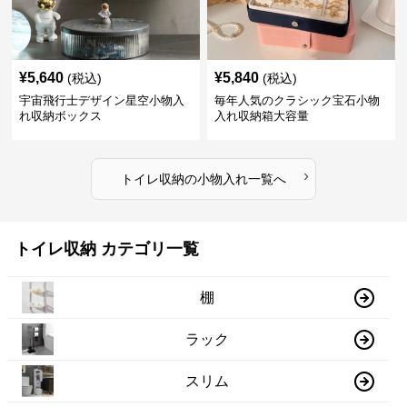
¥
5,640
¥
5,840
(税込)
(税込)
宇宙飛行士デザイン星空小物入
毎年人気のクラシック宝石小物
れ収納ボックス
入れ収納箱大容量
›
トイレ収納
の
小物入れ
一覧へ
トイレ収納 カテゴリ一覧
棚
ラック
スリム