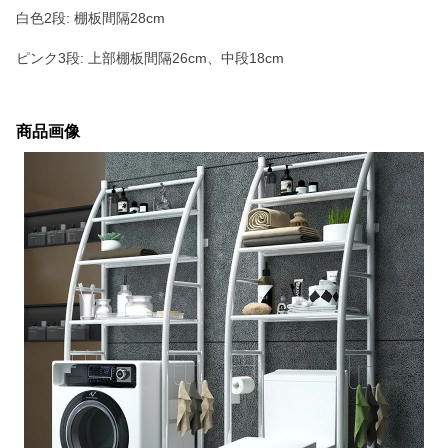
白色2段: 棚板間隔28cm
ピンク3段: 上部棚板間隔26cm、中段18cm
商品画像