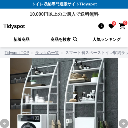
トイレ収納
専門通販サイト
Tidyspot
10,000
円以上のご購入で送料無料
0
0
Tidyspot
新着商品
商品を検索
人気ランキング
Tidyspot TOP
›
ラックの一覧
›
スマート省スペーストイレ収納ラ
Previous slide
Ne