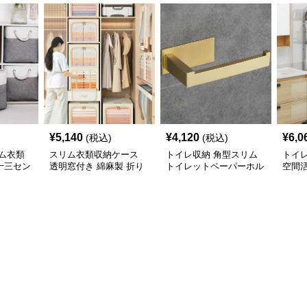
¥
5,140
¥
4,120
¥
6,0
(税込)
(税込)
ム衣類
スリム衣類収納ケース
トイレ収納 角型スリム
トイ
十三セン
透明窓付き 綿麻製 折り
トイレットペーパーホル
空間
展開
たたみ式収納ボックス
ダー