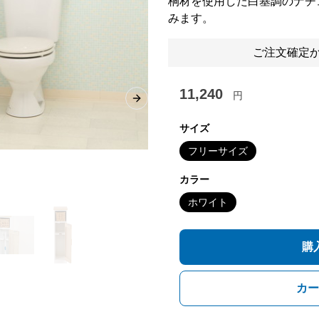
桐材を使用した白基調のナチ
みます。
ご注文確定か
11,240
円
Next slide
サイズ
フリーサイズ
カラー
ホワイト
購
カー