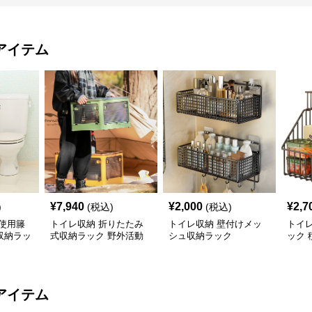
アイテム
¥
7,940
¥
2,000
¥
2,7
)
(税込)
(税込)
使用籐
トイレ収納 折りたたみ
トイレ収納 壁付けメッ
トイレ
収納ラッ
式収納ラック 野外活動
シュ収納ラック
ック 
用整理箱
タン
アイテム