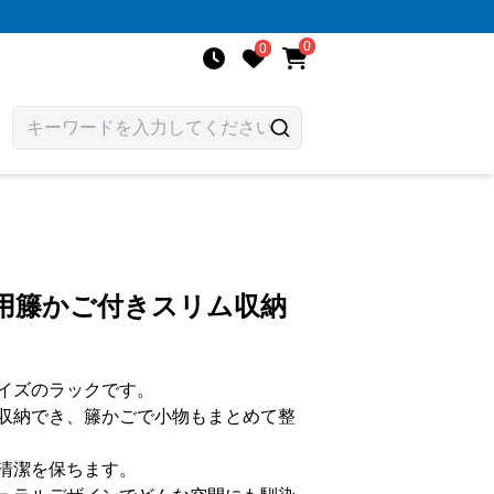
0
0
使用籐かご付きスリム収納
イズのラックです。
収納でき、籐かごで小物もまとめて整
清潔を保ちます。