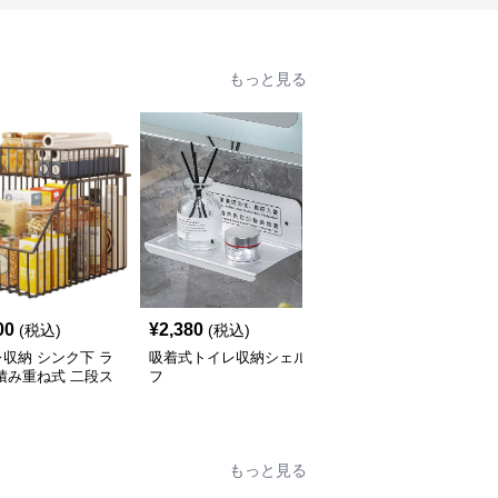
もっと見る
00
¥
2,380
¥
3,960
(税込)
(税込)
(税込)
収納 シンク下 ラ
吸着式トイレ収納シェル
トイレ収納 トイレ上ラ
積み重ね式 二段ス
フ
ック つっぱり式収納棚
ド
もっと見る