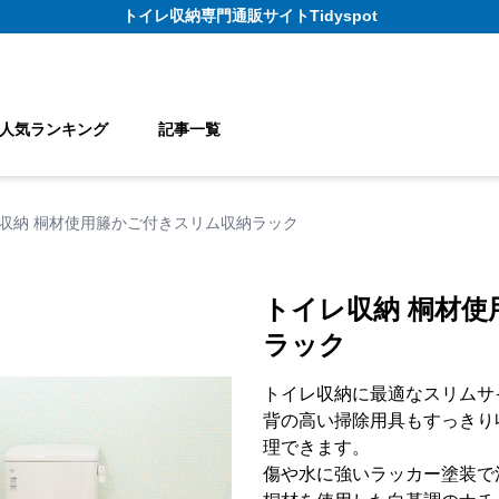
トイレ収納
専門通販サイト
Tidyspot
人気ランキング
記事一覧
収納 桐材使用籐かご付きスリム収納ラック
トイレ収納 桐材
ラック
トイレ収納に最適なスリムサ
背の高い掃除用具もすっきり
理できます。
傷や水に強いラッカー塗装で