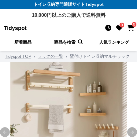
トイレ収納
専門通販サイト
Tidyspot
10,000
円以上のご購入で送料無料
0
0
Tidyspot
新着商品
商品を検索
人気ランキング
Tidyspot TOP
›
ラックの一覧
›
壁付けトイレ収納マルチラック
Previous slide
Ne