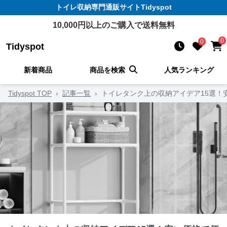
トイレ収納
専門通販サイト
Tidyspot
10,000
円以上のご購入で送料無料
0
0
Tidyspot
新着商品
商品を検索
人気ランキング
Tidyspot TOP
›
記事一覧
›
トイレタンク上の収納アイデア15選！