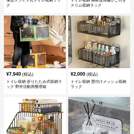
薄型スライド式トイレ収納ラッ
トイレ収納 桐材使用籐かご付き
ク
スリム収納ラック
¥
7,940
¥
2,000
(税込)
(税込)
トイレ収納 折りたたみ式収納ラ
トイレ収納 壁付けメッシュ収納
ック 野外活動用整理箱
ラック