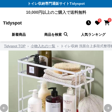
トイレ収納
専門通販サイト
Tidyspot
10,000
円以上のご購入で送料無料
0
0
Tidyspot
新着商品
商品を検索
人気ランキング
Tidyspot TOP
›
小物入れの一覧
›
トイレ収納 洗面台上多段式整理
Previous slide
Ne