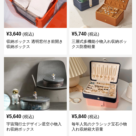
¥
3,640
¥
5,740
(税込)
(税込)
収納ボックス 透明窓付き前開き
三層式多機能小物入れ収納ボッ
収納ボックス
クス防塵軽量
¥
5,640
¥
5,840
(税込)
(税込)
宇宙飛行士デザイン星空小物入
毎年人気のクラシック宝石小物
れ収納ボックス
入れ収納箱大容量