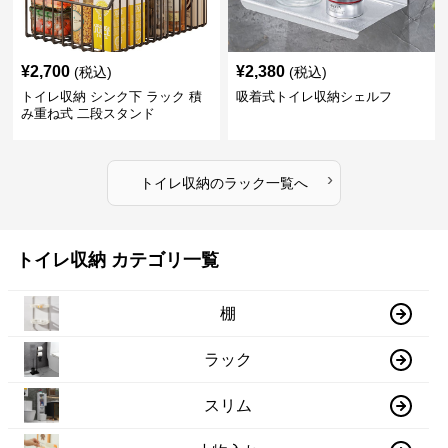
¥
2,700
¥
2,380
(税込)
(税込)
トイレ収納 シンク下 ラック 積
吸着式トイレ収納シェルフ
み重ね式 二段スタンド
›
トイレ収納
の
ラック
一覧へ
トイレ収納 カテゴリ一覧
棚
ラック
スリム