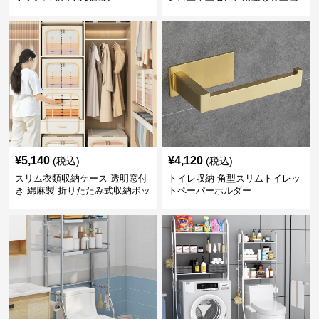
展開
¥
5,140
¥
4,120
(税込)
(税込)
スリム衣類収納ケース 透明窓付
トイレ収納 角型スリムトイレッ
き 綿麻製 折りたたみ式収納ボッ
トペーパーホルダー
クス