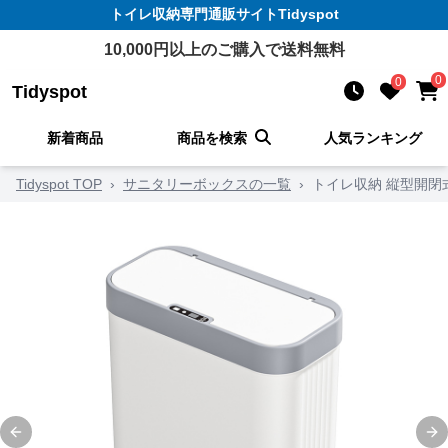
トイレ収納
専門通販サイト
Tidyspot
10,000
円以上のご購入で送料無料
0
0
Tidyspot
新着商品
商品を検索
人気ランキング
Tidyspot TOP
›
サニタリーボックスの一覧
›
トイレ収納 縦型開閉
Previous slide
Ne