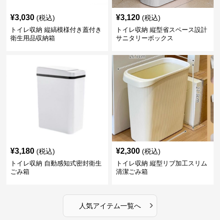
¥
3,030
¥
3,120
(税込)
(税込)
トイレ収納 縦縞模様付き蓋付き
トイレ収納 縦型省スペース設計
衛生用品収納箱
サニタリーボックス
¥
3,180
¥
2,300
(税込)
(税込)
トイレ収納 自動感知式密封衛生
トイレ収納 縦型リブ加工スリム
ごみ箱
清潔ごみ箱
›
人気アイテム一覧へ