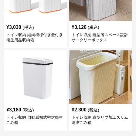
¥
3,030
¥
3,120
(税込)
(税込)
トイレ収納 縦縞模様付き蓋付き
トイレ収納 縦型省スペース設計
衛生用品収納箱
サニタリーボックス
¥
3,180
¥
2,300
(税込)
(税込)
トイレ収納 自動感知式密封衛生
トイレ収納 縦型リブ加工スリム
ごみ箱
清潔ごみ箱