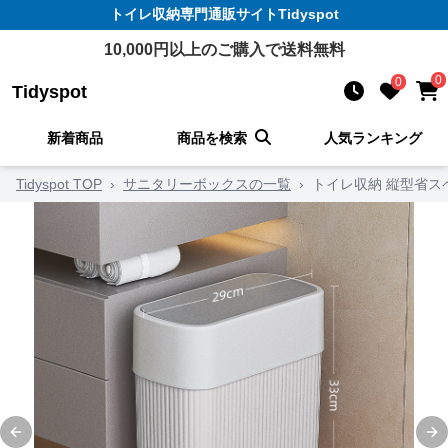
トイレ収納
専門通販サイト
Tidyspot
10,000
円以上のご購入で送料無料
0
0
Tidyspot
新着商品
商品を検索
人気ランキング
Tidyspot TOP
›
サニタリーボックスの一覧
›
トイレ収納 縦型省ス
Previous slide
Ne