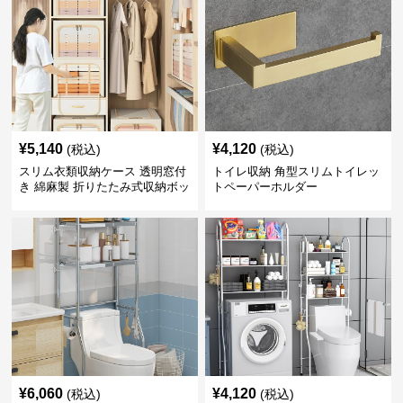
¥
5,140
¥
4,120
(税込)
(税込)
スリム衣類収納ケース 透明窓付
トイレ収納 角型スリムトイレッ
き 綿麻製 折りたたみ式収納ボッ
トペーパーホルダー
クス
¥
6,060
¥
4,120
(税込)
(税込)