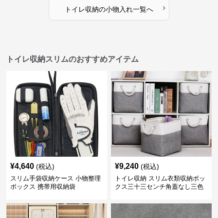
›
トイレ収納
の
小物入れ
一覧へ
トイレ収納スリムのおすすめアイテム
¥
4,640
¥
9,240
(税込)
(税込)
スリム手袋収納ケース 小物整理
トイレ収納 スリム衣類収納ボッ
ボックス 携帯用収納袋
クス三十三センチ角蓋なし三色
展開