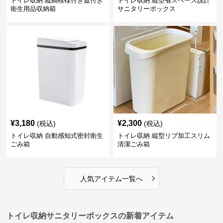
トイレ収納 縦縞模様付き蓋付き
トイレ収納 縦型省スペース設計
衛生用品収納箱
サニタリーボックス
¥
3,180
¥
2,300
(税込)
(税込)
トイレ収納 自動感知式密封衛生
トイレ収納 縦型リブ加工スリム
ごみ箱
清潔ごみ箱
›
人気アイテム一覧へ
トイレ収納サニタリーボックスの新着アイテム