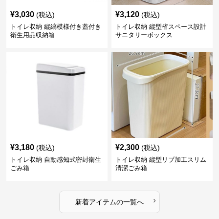
¥
3,030
¥
3,120
(税込)
(税込)
トイレ収納 縦縞模様付き蓋付き
トイレ収納 縦型省スペース設計
衛生用品収納箱
サニタリーボックス
¥
3,180
¥
2,300
(税込)
(税込)
トイレ収納 自動感知式密封衛生
トイレ収納 縦型リブ加工スリム
ごみ箱
清潔ごみ箱
›
新着アイテムの一覧へ