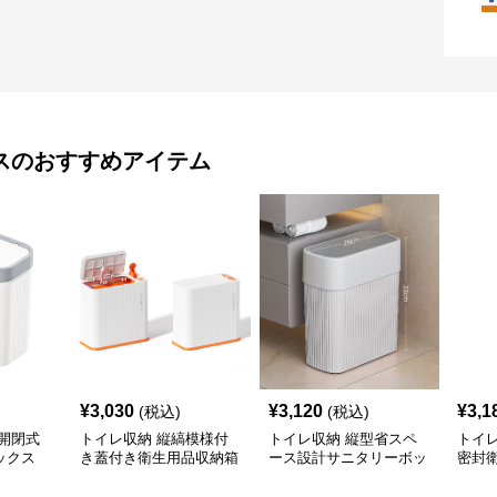
ス
のおすすめアイテム
¥
3,030
¥
3,120
¥
3,1
(税込)
(税込)
開閉式
トイレ収納 縦縞模様付
トイレ収納 縦型省スペ
トイ
ックス
き蓋付き衛生用品収納箱
ース設計サニタリーボッ
密封
クス