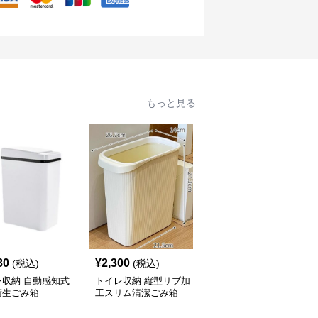
もっと見る
80
¥
2,300
¥
2,120
(税込)
(税込)
(税込)
レ収納 自動感知式
トイレ収納 縦型リブ加
トイレ収納 省スペース
衛生ごみ箱
工スリム清潔ごみ箱
設計押し蓋式円筒型サニ
タリーボックス