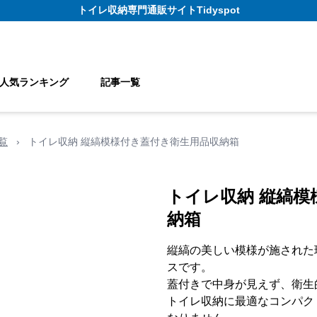
トイレ収納
専門通販サイト
Tidyspot
人気ランキング
記事一覧
覧
›
トイレ収納 縦縞模様付き蓋付き衛生用品収納箱
トイレ収納 縦縞模
納箱
縦縞の美しい模様が施された
スです。
蓋付きで中身が見えず、衛生
トイレ収納に最適なコンパク