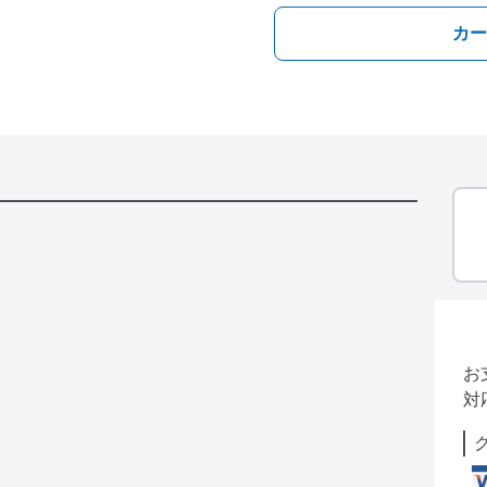
カー
お
対