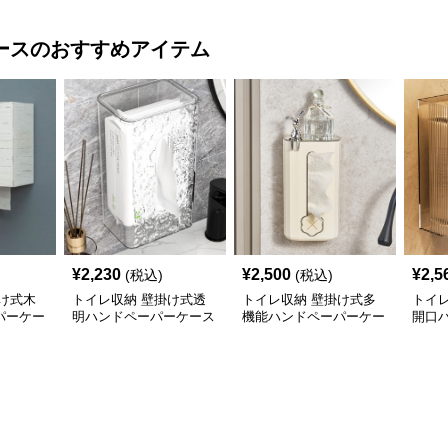
ース
のおすすめアイテム
¥
2,230
¥
2,500
¥
2,5
(税込)
(税込)
け式木
トイレ収納 壁掛け式透
トイレ収納 壁掛け式多
トイ
パーケー
明ハンドペーパーケース
機能ハンドペーパーケー
開口
収納棚
ス
ス