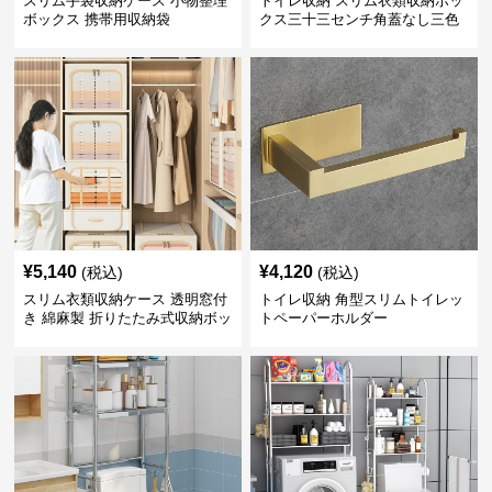
スリム手袋収納ケース 小物整理
トイレ収納 スリム衣類収納ボッ
ボックス 携帯用収納袋
クス三十三センチ角蓋なし三色
展開
¥
5,140
¥
4,120
(税込)
(税込)
スリム衣類収納ケース 透明窓付
トイレ収納 角型スリムトイレッ
き 綿麻製 折りたたみ式収納ボッ
トペーパーホルダー
クス