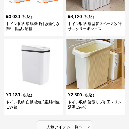
¥
3,030
¥
3,120
(税込)
(税込)
トイレ収納 縦縞模様付き蓋付き
トイレ収納 縦型省スペース設計
衛生用品収納箱
サニタリーボックス
¥
3,180
¥
2,300
(税込)
(税込)
トイレ収納 自動感知式密封衛生
トイレ収納 縦型リブ加工スリム
ごみ箱
清潔ごみ箱
›
人気アイテム一覧へ