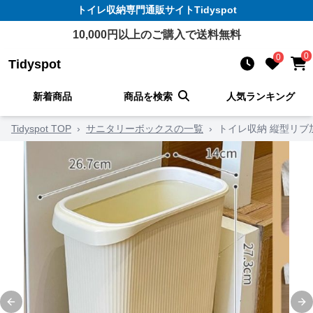
トイレ収納
専門通販サイト
Tidyspot
10,000
円以上のご購入で送料無料
0
0
Tidyspot
新着商品
商品を検索
人気ランキング
Tidyspot TOP
›
サニタリーボックスの一覧
›
トイレ収納 縦型リブ
Previous slide
Ne