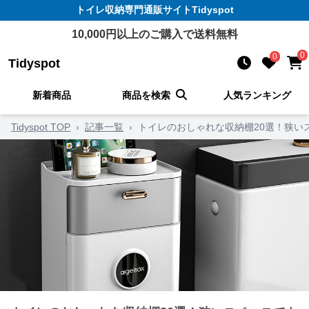
トイレ収納
専門通販サイト
Tidyspot
10,000
円以上のご購入で送料無料
0
0
Tidyspot
新着商品
商品を検索
人気ランキング
Tidyspot TOP
›
記事一覧
›
トイレのおしゃれな収納棚20選！狭い