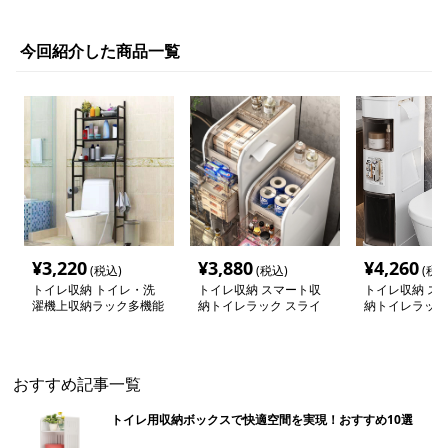
今回紹介した商品一覧
¥
3,220
¥
3,880
¥
4,260
(税込)
(税込)
(税込
トイレ収納 トイレ・洗
トイレ収納 スマート収
トイレ収納 ス
濯機上収納ラック多機能
納トイレラック スライ
納トイレラック
棚
ド式
おすすめ記事一覧
トイレ用収納ボックスで快適空間を実現！おすすめ10選