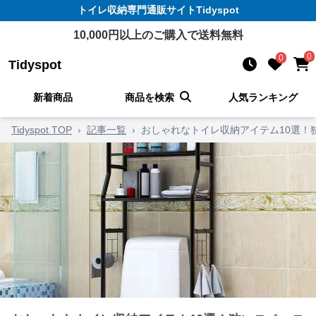
トイレ収納
専門通販サイト
Tidyspot
10,000
円以上のご購入で送料無料
0
0
Tidyspot
新着商品
商品を検索
人気ランキング
Tidyspot TOP
›
記事一覧
›
おしゃれなトイレ収納アイテム10選！