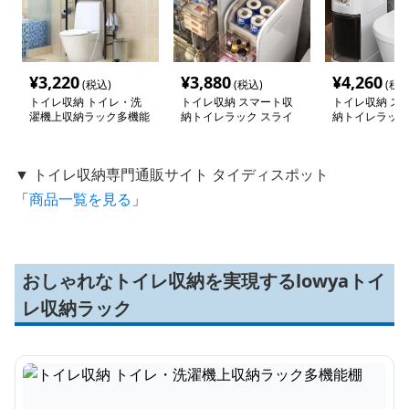
¥
3,220
¥
3,880
¥
4,260
(税込)
(税込)
(税込
トイレ収納 トイレ・洗
トイレ収納 スマート収
トイレ収納 ス
濯機上収納ラック多機能
納トイレラック スライ
納トイレラック
棚
ド式
▼ トイレ収納専門通販サイト タイディスポット
「
商品一覧を見る
」
おしゃれなトイレ収納を実現するlowyaトイ
レ収納ラック