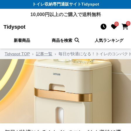
トイレ収納
専門通販サイト
Tidyspot
10,000
円以上のご購入で送料無料
0
0
Tidyspot
新着商品
商品を検索
人気ランキング
Tidyspot TOP
›
記事一覧
›
毎日が快適になる！トイレのコンパクト