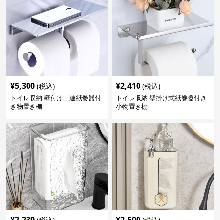
¥
5,300
¥
2,410
(税込)
(税込)
トイレ収納 壁付け二連紙巻器付
トイレ収納 壁掛け式紙巻器付き
き物置き棚
小物置き棚
¥
2,230
¥
2,500
(税込)
(税込)