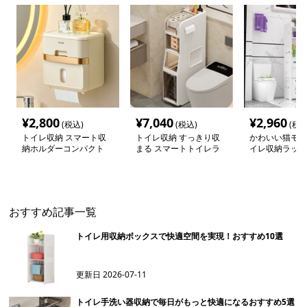
¥
2,800
¥
7,040
¥
2,960
(税込)
(税込)
(税込
トイレ収納 スマート収
トイレ収納 すっきり収
かわいい猫モチ
納ホルダーコンパクト
まる スマートトイレラ
イレ収納ラック
ック
おすすめ記事一覧
トイレ用収納ボックスで快適空間を実現！おすすめ10選
更新日
2026-07-11
トイレ手洗い器収納で毎日がもっと快適になるおすすめ5選