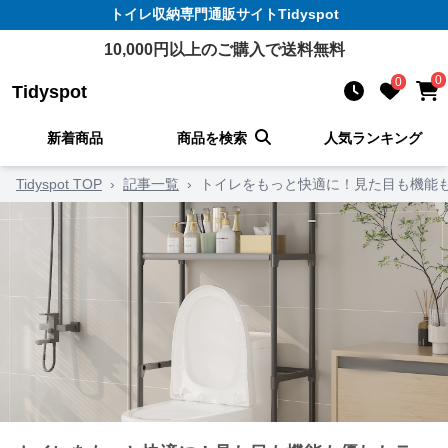
トイレ収納
専門通販サイト
Tidyspot
10,000
円以上のご購入で送料無料
0
0
Tidyspot
新着商品
商品を検索
人気ランキング
Tidyspot TOP
›
記事一覧
›
トイレをもっと快適に！見た目も機能も