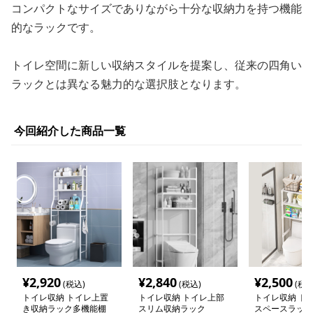
コンパクトなサイズでありながら十分な収納力を持つ機能
的なラックです。
トイレ空間に新しい収納スタイルを提案し、従来の四角い
ラックとは異なる魅力的な選択肢となります。
今回紹介した商品一覧
¥
2,920
¥
2,840
¥
2,500
(税込)
(税込)
(税込
トイレ収納 トイレ上置
トイレ収納 トイレ上部
トイレ収納 ト
き収納ラック多機能棚
スリム収納ラック
スペースラック