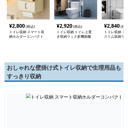
¥
2,800
¥
2,920
¥
2,840
(税込)
(税込)
(税込
トイレ収納 スマート収
トイレ収納 トイレ上置
トイレ収納 ト
納ホルダーコンパクト
き収納ラック多機能棚
スリム収納ラッ
おしゃれな壁掛け式トイレ収納で生理用品も
すっきり収納