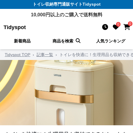
トイレ収納
専門通販サイト
Tidyspot
10,000
円以上のご購入で送料無料
0
0
Tidyspot
新着商品
商品を検索
人気ランキング
Tidyspot TOP
›
記事一覧
›
トイレを快適に！生理用品も収納できる