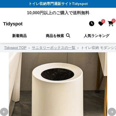
トイレ収納
専門通販サイト
Tidyspot
10,000
円以上のご購入で送料無料
0
0
Tidyspot
新着商品
商品を検索
人気ランキング
Tidyspot TOP
›
サニタリーボックスの一覧
›
トイレ収納 モダンシ
Previous slide
Ne