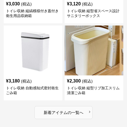
¥
3,030
¥
3,120
(税込)
(税込)
トイレ収納 縦縞模様付き蓋付き
トイレ収納 縦型省スペース設計
衛生用品収納箱
サニタリーボックス
¥
3,180
¥
2,300
(税込)
(税込)
トイレ収納 自動感知式密封衛生
トイレ収納 縦型リブ加工スリム
ごみ箱
清潔ごみ箱
›
新着アイテムの一覧へ