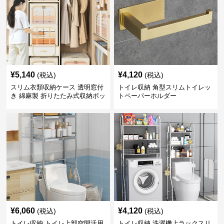
¥
5,140
¥
4,120
(税込)
(税込)
スリム衣類収納ケース 透明窓付
トイレ収納 角型スリムトイレッ
き 綿麻製 折りたたみ式収納ボッ
トペーパーホルダー
クス
¥
6,060
¥
4,120
(税込)
(税込)
トイレ収納 トイレ上部空間活用
トイレ収納 洗濯機上ラックスリ