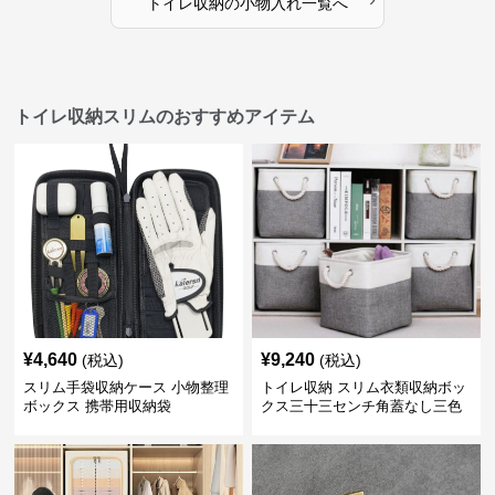
トイレ収納
の
小物入れ
一覧へ
トイレ収納スリムのおすすめアイテム
¥
4,640
¥
9,240
(税込)
(税込)
スリム手袋収納ケース 小物整理
トイレ収納 スリム衣類収納ボッ
ボックス 携帯用収納袋
クス三十三センチ角蓋なし三色
展開