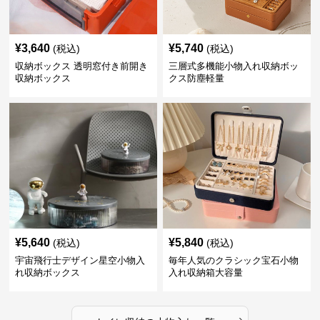
¥
3,640
¥
5,740
(税込)
(税込)
収納ボックス 透明窓付き前開き
三層式多機能小物入れ収納ボッ
収納ボックス
クス防塵軽量
¥
5,640
¥
5,840
(税込)
(税込)
宇宙飛行士デザイン星空小物入
毎年人気のクラシック宝石小物
れ収納ボックス
入れ収納箱大容量
›